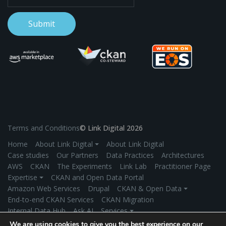
Terms and Conditions
© Link Digital 2026
Home
About Link Digital ⏷
About Link Digital
Case studies
Our Partners
Data Practices
Architectures
AWS
CKAN
The Experiments
Link Lab
Practitioner Page
Expertise ⏷
CKAN and Open Data Portal
Amazon Web Services
Drupal
CKAN & Open Data ⏷
End-to-end CKAN Services
CKAN Migration
Internal Data Hub
Ask AI
Services ⏷
Application Development
Managed Hosting
We are using cookies to give you the best experience on our