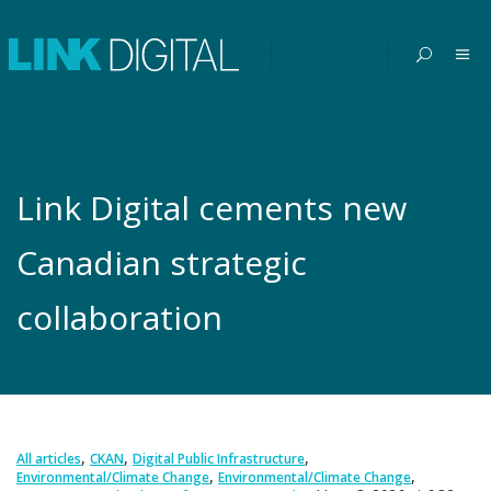
Link Digital cements new
Canadian strategic
collaboration
,
,
,
All articles
CKAN
Digital Public Infrastructure
,
,
Environmental/Climate Change
Environmental/Climate Change